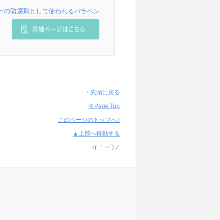
ーの防腐剤として使われるパラベン
・先頭に戻る
※Page Top
このページのトップへ♪
▲上部へ移動する
↑( ｀ー´)ノ