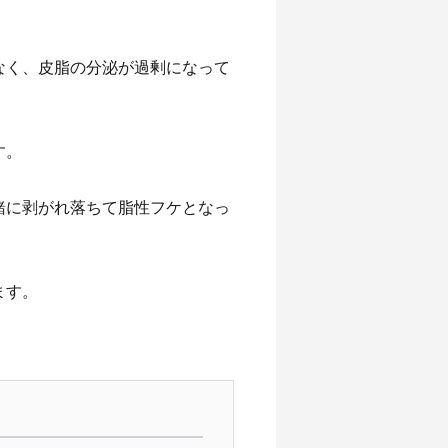
なく、皮脂の分泌が過剰になって
す。
緒に剥がれ落ちて脂性フケとなっ
ます。