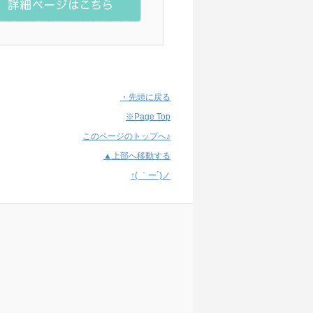
・先頭に戻る
※Page Top
このページのトップへ♪
▲上部へ移動する
↑( ｀ー´)ノ