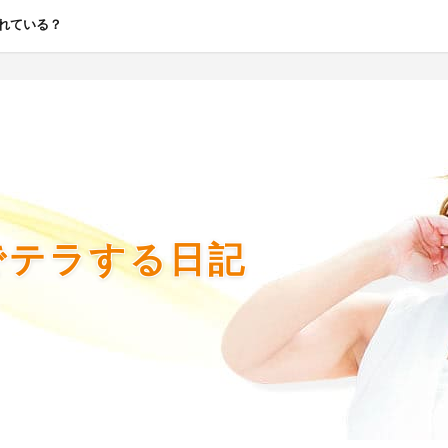
れている？
でテラする日記