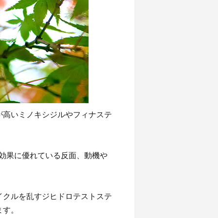
が高いミノキシジルやフィナステ
る効果に優れている反面、動機や
イクルを乱すジヒドロテストステ
ます。